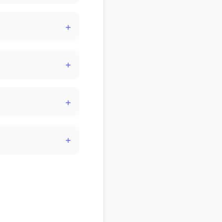
+
+
+
+