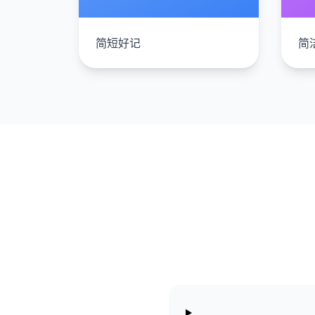
简短好记
简