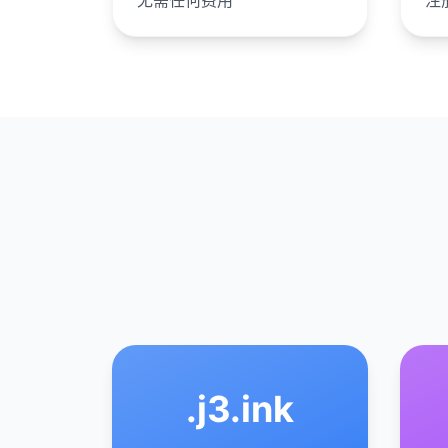
无需任何费用
注
.
j3.ink