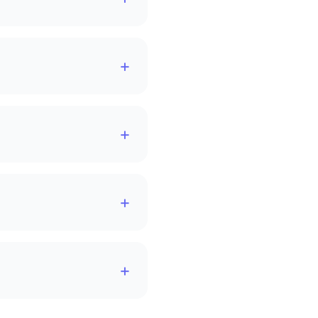
+
+
+
+